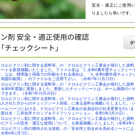
安全・適正にご使用
りましたら幸いです。
クロルピクリン剤に関する資料等」の「クロルピクリン工業会が発行した資料
シートを新規掲載いたしました。ファイル名は「5_令和8農年度チェックシー
す。なお、標準版と両面での印刷をされる場合は、「6_令和8農年度チェック
、両面印刷用）」のファイルをご活用下さい。（令和7年11月25日）
クロルピクリン剤に関する資料等」の「クロルピクリン工業会が発行した資料
、令和8年度版に更新しました。更新したチェックシートは、ホーム画面のバ
できます。（令和7年10月20日）
クロルピクリン剤に関する資料等」の「クロルピクリン工業会が発行した資料
購入された方からのチェックシート回収」に係る資料を掲載いたしました。（令
ホームページにおける、クロルピクリン工業会の会員会社の社名変更を行いま
⇒新社名：三井化学クロップ＆ライフソリューション、令和5年3月31日）。
クロルピクリン剤に関する資料等」の「クロルピクリン工業会の発行した資料
ルピクリンの安全・適正な使用について」を新規掲載いたしました（令和4年11
クロルピクリン剤の期待される技術」の「安全性と効きめを高めるシートによ
令和4年2月7日）。