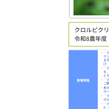
・「
ク
ま
け
・「
を
とも
・「
新着情報
ご
・本
ロ
・「
ロ
・「
た（