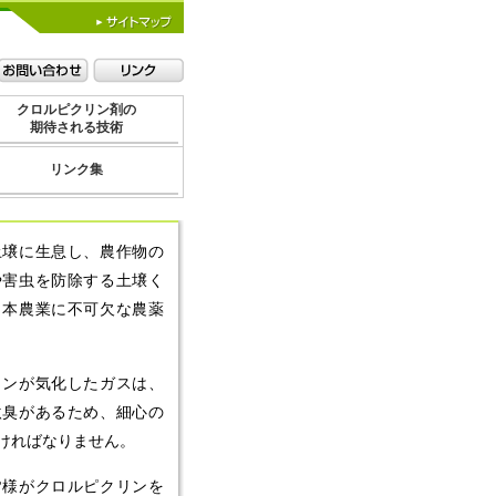
クロルピクリン剤の
期待される技術
リンク集
土壌に生息し、農作物の
や害虫を防除する土壌く
日本農業に不可欠な農薬
リンが気化したガスは、
激臭があるため、細心の
ければなりません。
皆様がクロルピクリンを