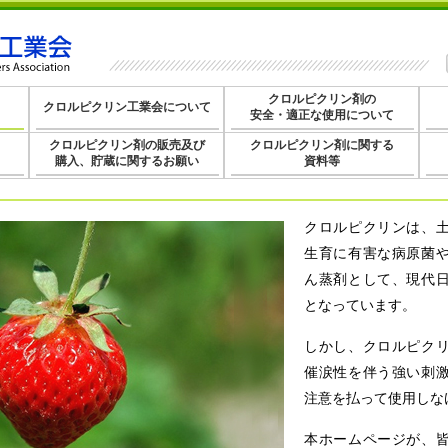
クロルピクリン剤の
クロルピクリン工業会について
安全・適正な使用について
クロルピクリン剤の販売及び
クロルピクリン剤に関する
購入、貯蔵に関するお願い
資料等
クロルピクリンは、
生育に有害な病原菌
ん蒸剤として、現代
となっています。
しかし、クロルピク
催涙性を伴う強い刺
注意を払って使用しな
本ホームページが、