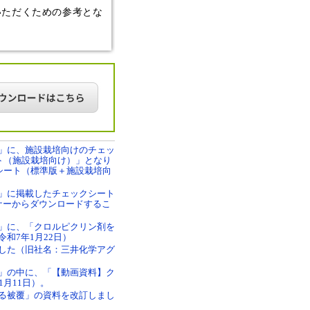
いただくための参考とな
」に、施設栽培向けのチェッ
ト（施設栽培向け）」となり
シート（標準版＋施設栽培向
」に掲載したチェックシート
ナーからダウンロードするこ
」に、「クロルピクリン剤を
和7年1月22日）
した（旧社名：三井化学アグ
」の中に、「【動画資料】ク
月11日）。
る被覆」の資料を改訂しまし