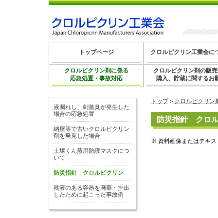
トップページ
クロルピクリン工業会に
クロルピクリン剤に係る
クロルピクリン剤の販売
応急処置・事故対応
購入、貯蔵に関するお
トップ
＞
クロルピクリン
液漏れし、刺激臭が発生した
場合の応急処置
防災指針 クロ
納屋等で古いクロルピクリン
剤を発見した場合
※ 資料画像またはテキス
土壌くん蒸用防護マスクにつ
いて
防災指針 クロルピクリン
残液のある容器を廃棄・排出
したために起こった事故例