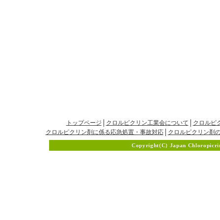
トップページ
│
クロルピクリン工業会について
│
クロルピ
クロルピクリン剤に係る応急処置・事故対応
│
クロルピクリン剤
Copyright(C) Japan Chloropicrin