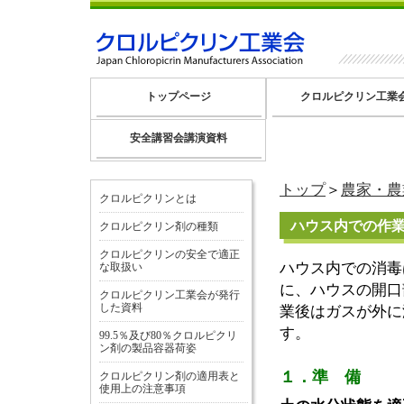
トップページ
クロルピクリン工業
安全講習会講演資料
トップ
＞
農家・農
クロルピクリンとは
ハウス内での作
クロルピクリン剤の種類
クロルピクリンの安全で適正
ハウス内での消毒
な取扱い
に、ハウスの開口
クロルピクリン工業会が発行
した資料
業後はガスが外に
す。
99.5％及び80％クロルピクリ
ン剤の製品容器荷姿
１．準 備
クロルピクリン剤の適用表と
使用上の注意事項