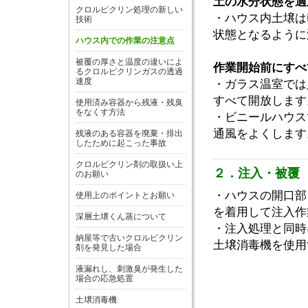
土の水分状態を適
クロルピクリン処理の新しい
・ハウス内土壌は
技術
状態となるように
ハウス内での作業の注意点
被覆の厚さと温度の違いによ
作業開始前にすべ
るクロルピクリンガスの透過
速度
・ガラス温室では
すべて開放します
使用済み容器から残液・残臭
をなくす方法
・ビニールハウス
通風をよくします
残液のある容器を廃棄・排出
したために起こった事故
クロルピクリン剤の取扱い上
２．注入・被覆
のお願い
・ハウスの開口部
使用上のポイントとお願い
を着用して注入作
深層土壌くん蒸について
・注入処理と同時
納屋等で古いクロルピクリン
土壌消毒機を使用
剤を発見した場合
液漏れし、刺激臭が発生した
場合の応急処置
土壌消毒機