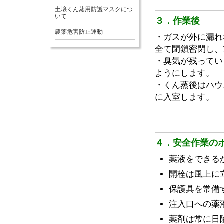
土壌くん蒸用防護マスクにつ
いて
３．作業後
農薬危害防止運動
・ガスが外に漏れ
全て閉鎖密閉し、
・臭気が残ってい
ようにします。
・くん蒸後はハウ
に入室します。
４．安全作業の
薬液をできる
開栓は風上に
保護具を常備
注入口への薬
薬剤は常に日