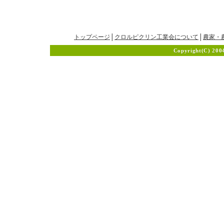
トップページ
│
クロルピクリン工業会について
│
農家・
Copyright(C) 200