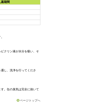
ん蒸期間
す。
ルピクリン液が水分を吸い、そ
を通し、洗浄を行ってくださ
ます。缶の臭気は完全に抜いて
ページトップへ