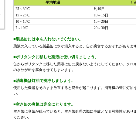
平均地温
く
25～30℃
約10日
15～25℃
10～15日
10～15℃
15～20日
7～10℃
20～30日
■製品缶には水を入れないでください。
薬液の入っている製品缶に水が混入すると、缶が腐食するおそれがありま
■ポリタンクに移した薬液は使い切りましょう。
缶からポリタンクに移した薬液は缶に戻さないようにしてください。クロ
の水分が缶を腐食させてしまいます。
■消毒機は灯油で洗浄しましょう。
使用した機器をそのまま放置すると腐食が起こります。消毒機の管に灯油
い。
■空き缶の臭気は完全にとります。
空き缶に臭気が残っていると、空き缶処理の際に事故となる可能性があり
ください。