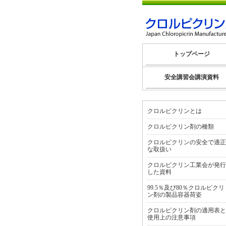
トップページ
安全講習会講演資料
クロルピクリンとは
クロルピクリン剤の種類
クロルピクリンの安全で適正
な取扱い
クロルピクリン工業会が発行
した資料
99.5％及び80％クロルピクリ
ン剤の製品容器荷姿
クロルピクリン剤の適用表と
使用上の注意事項