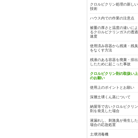
クロルピクリン処理の新しい
技術
ハウス内での作業の注意点
被覆の厚さと温度の違いによ
るクロルピクリンガスの透過
速度
使用済み容器から残液・残臭
をなくす方法
残液のある容器を廃棄・排出
したために起こった事故
クロルピクリン剤の取扱い上
のお願い
使用上のポイントとお願い
深層土壌くん蒸について
納屋等で古いクロルピクリン
剤を発見した場合
液漏れし、刺激臭が発生した
場合の応急処置
土壌消毒機